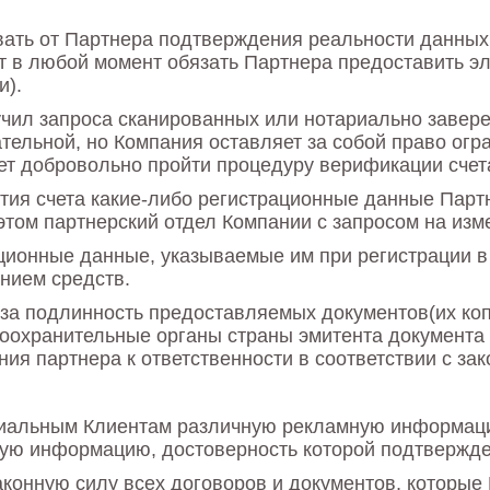
ать от Партнера подтверждения реальности данных,
т в любой момент обязать Партнера предоставить э
и).
учил запроса сканированных или нотариально завер
ательной, но Компания оставляет за собой право ог
ет добровольно пройти процедуру верификации счет
ытия счета какие-либо регистрационные данные Парт
этом партнерский отдел Компании с запросом на изм
ационные данные, указываемые им при регистрации в
нием средств.
 за подлинность предоставляемых документов(их коп
воохранительные органы страны эмитента документа 
ия партнера к ответственности в соответствии с за
циальным Клиентам различную рекламную информаци
иную информацию, достоверность которой подтвержд
аконную силу всех договоров и документов, которые