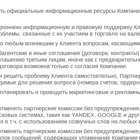
чать официальные информационные ресурсы Компани
ороннюю информационную и правовую поддержку Кли
блемы, связанные с их участием в торговле на вал
по любым возникшим у Клиента вопросам, касающимс
багентские и иные соглашения (договора, контракты
лашению третьим лицам, иначе как с предварительн
договора возможна только с согласия Компании.
ии решить проблему Клиента самостоятельно, Партне
димые для решения вопроса (номера счетов, ордеров
планировать и проводить маркетинговые и рекламны
отменять партнерские комиссии без предупреждения,
сковых системах, таких как YANDEX, GOOGLE и други
я в т.ч. с использованием созвучных слов на любых 
отменять партнерские комиссии без предупреждения,
лок сообщений, содержащих упоминание Компании в