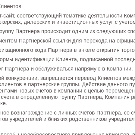
Клиентов
ет-сайт, соответствующий тематике деятельности 
керских, дилерских и инвестиционных услуг с учето
группу Партнера происходит одним из следующих сп
иентом Партнерской ссылки для перехода на официа
икационного кода Партнера в анкете открытия торго
ормы идентификации Клиента, подписанной послед
луг Партнера и обслуживаться напрямую в Компании.
й конкуренции, запрещается перевод Клиентов межд
иентов в партнерские группы. Действие данного пу
нтами новых счетов в компании с целью перемещени
счета в определенную группу Партнера, Компания 
ке.
ное вознаграждение с личных счетов Партнера, со с
тов учредителей и близких родственников учредител
способы недобросовестного привлечения клиентов,