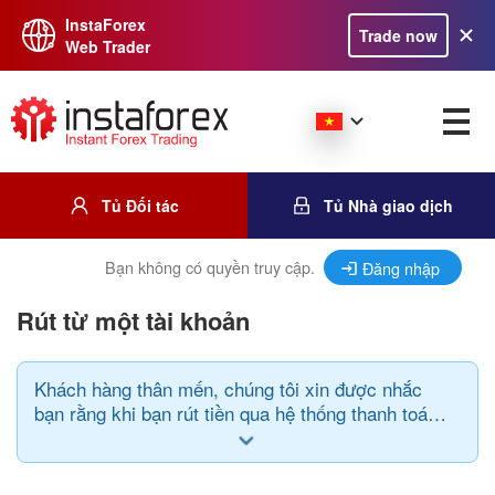
InstaForex
Trade now
Web Trader
Tủ Đối tác
Tủ Nhà giao dịch
Bạn không có quyền truy cập.
Đăng nhập
Rút từ một tài khoản
Khách hàng thân mến, chúng tôi xin được nhắc
bạn rằng khi bạn rút tiền qua hệ thống thanh toán
bạn phải tuân theo quy tắc sau: hệ thống thanh
toán cũng như đơn vị tiền gửi và tiền rút phải
giống nhau.