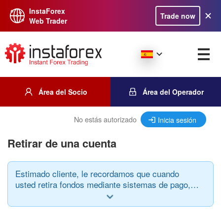
InstaForex
Trade now
Web Trader
Área del Socio
Área del Operador
No estás autorizado
Inicia sesión
Retirar de una cuenta
Estimado cliente, le recordamos que cuando
usted retira fondos mediante sistemas de pago,
debe prestar atención a la siguiente regla: el
sistema de pago así como la moneda de depósito
y retiro deben ser los mismos.